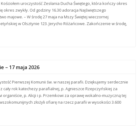
 Kościołem uroczystość Zesłania Ducha Świętego, która kończy okres
ię okres zwykły. Od godziny 16.30 adoracja Najświętszego
wo majowe. – W środę 27 maja na Mszy Świętej wieczornej
letyńskiej w Olsztynie 123. Jerycho Różańcowe. Zakończenie w środę,
e – 17 maja 2026
ystość Pierwszej Komunii św. w naszej parafii. Dziękujemy serdecznie
 cały rok katechezy parafialnej, p. Agnieszce Rzepczyńskiej za
wi organiście, p. Alicji i p. Przemkowi za oprawę wokalno-muzyczną tej
rwszokomunijnych złożyli ofiarę na rzecz parafii w wysokości 3.600