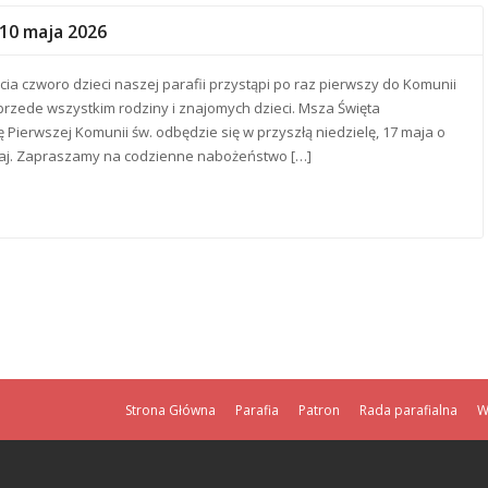
 10 maja 2026
cia czworo dzieci naszej parafii przystąpi po raz pierwszy do Komunii
przede wszystkim rodziny i znajomych dzieci. Msza Święta
 Pierwszej Komunii św. odbędzie się w przyszłą niedzielę, 17 maja o
 maj. Zapraszamy na codzienne nabożeństwo […]
Strona Główna
Parafia
Patron
Rada parafialna
W