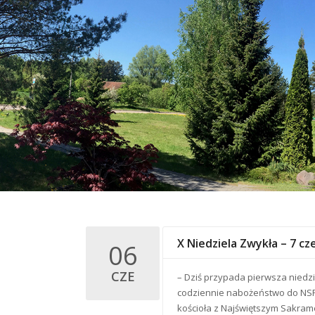
X Niedziela Zwykła – 7 c
06
CZE
– Dziś przypada pierwsza niedz
codziennie nabożeństwo do NSPJ
kościoła z Najświętszym Sakrame