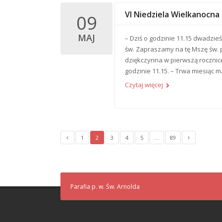
VI Niedziela Wielkanocna
09
MAJ
– Dziś o godzinie 11.15 dwadzieś
św. Zapraszamy na tę Mszę św. 
dziękczynna w pierwszą rocznicę
godzinie 11.15. – Trwa miesiąc
Czytaj więcej
1
2
3
4
5
…
89
Parafia p. w. Św. Arnolda