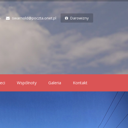
6
swarnold@poczta.onet.pl
Darowizny
eci
Wspólnoty
Galeria
Kontakt