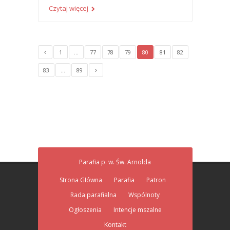
Czytaj więcej
1
…
77
78
79
80
81
82
83
…
89
Parafia p. w. Św. Arnolda
Strona Główna
Parafia
Patron
Rada parafialna
Wspólnoty
Ogłoszenia
Intencje mszalne
Kontakt