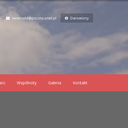
6
swarnold@poczta.onet.pl
Darowizny
eci
Wspólnoty
Galeria
Kontakt