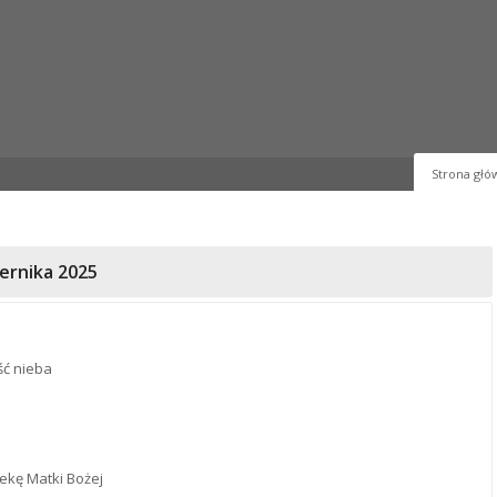
Strona głó
iernika 2025
ść nieba
iekę Matki Bożej