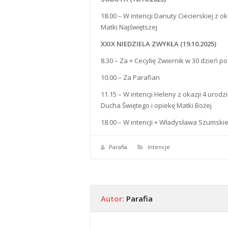
18.00 – W intencji Danuty Ciecierskiej z 
Matki Najświętszej
XXIX NIEDZIELA ZWYKŁA (19.10.2025)
8.30 – Za + Cecylię Zwiernik w 30 dzień p
10.00 – Za Parafian
11.15 – W intencji Heleny z okazji 4 uro
Ducha Świętego i opiekę Matki Bożej
18.00 – W intencji + Władysława Szumski
Parafia
Intencje
Autor:
Parafia