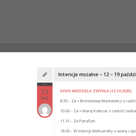
Intencje mszalne – 12 – 19 paźdz
11
XXVIII NIEDZIELA ZWYKŁA (12.10.2025)
PAŹ
8.30 – Za + Bronisławę Markiewicz o rado
10.00 – Za + Marię Kołesar o radość nieba
11.15 – Za Parafian
18.00 – W intencji Aleksandry o wiarę i op