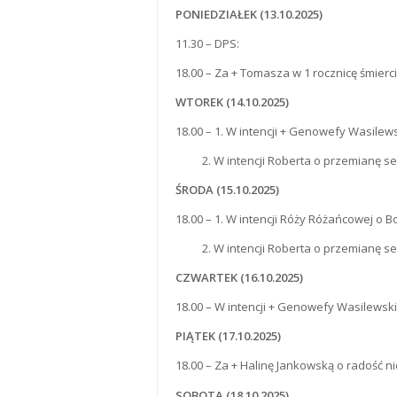
PONIEDZIAŁEK (13.10.2025)
11.30 – DPS:
18.00 – Za + Tomasza w 1 rocznicę śmierc
WTOREK (14.10.2025)
18.00 – 1. W intencji + Genowefy Wasilew
2. W intencji Roberta o przemianę serc
Ś
RODA
(15.10.2025)
18.00 – 1. W intencji Róży Różańcowej o 
2. W intencji Roberta o przemianę serc
CZWARTEK (16.10.2025)
18.00 – W intencji + Genowefy Wasilewski
PIĄTEK (17.10.2025)
18.00 – Za + Halinę Jankowską o radość n
SOBOTA (18.10.2025)