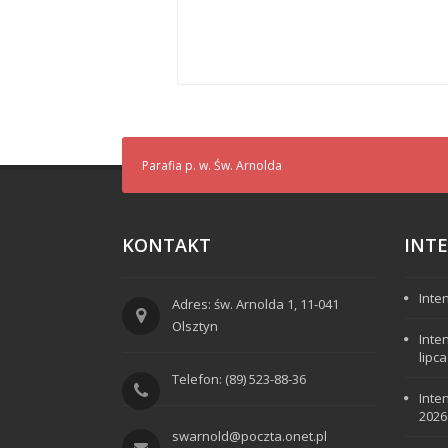
Parafia p. w. Św. Arnolda
KONTAKT
INT
Inte
Adres: św. Arnolda 1, 11-041
Olsztyn
Inte
lipc
Telefon: (89) 523-88-36
Inte
2026
swarnold@poczta.onet.pl