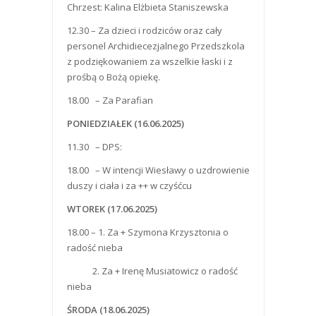
Chrzest: Kalina Elżbieta Staniszewska
12.30 – Za dzieci i rodziców oraz cały
personel Archidiecezjalnego Przedszkola
z podziękowaniem za wszelkie łaski i z
prośbą o Bożą opiekę.
18.00 – Za Parafian
PONIEDZIAŁEK (16.06.2025)
11.30 – DPS:
18.00 – W intencji Wiesławy o uzdrowienie
duszy i ciała i za ++ w czyśćcu
WTOREK (17.06.2025)
18.00 – 1. Za + Szymona Krzysztonia o
radość nieba
2. Za + Irenę Musiatowicz o radość
nieba
Ś
RODA
(18.06.2025)