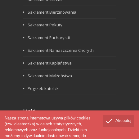
Sakrament Bierzmowania
Sakrament Pokuty
Sakrament Eucharystii
Sakrament Namaszczenia Chorych
Sakrament Kapłaństwa
Sakrament Małżeństwa
Pogrzeb katolicki
Linki
Nasza strona internetowa używa plików cookies
Akceptuj
(tzw. ciasteczka) w celach statystycznych,
Biblia
reklamowych oraz funkcjonalnych. Dzięki nim
Werbiści
możemy indywidualnie dostosować stronę do
Seminarium