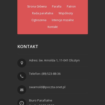
Strona Główna
Parafia
Patron
Rada parafialna
Wspólnoty
Ogłoszenia
Intencje mszalne
Kontakt
KONTAKT
Adres: św. Arnolda 1, 11-041 Olsztyn
Telefon: (89) 523-88-36
swarnold@poczta.onet.pl
Biuro Parafialne