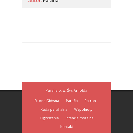
Autor:
Parafia
Parafia p. w. Św. Arnolda
Strona Główna
Parafia
Patron
Rada parafialna
Wspólnoty
Ogłoszenia
Intencje mszalne
Kontakt