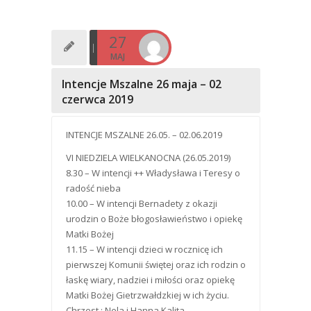
27
MAJ
Intencje Mszalne 26 maja – 02
czerwca 2019
INTENCJE MSZALNE 26.05. – 02.06.2019
VI NIEDZIELA WIELKANOCNA (26.05.2019)
8.30 – W intencji ++ Władysława i Teresy o
radość nieba
10.00 – W intencji Bernadety z okazji
urodzin o Boże błogosławieństwo i opiekę
Matki Bożej
11.15 – W intencji dzieci w rocznicę ich
pierwszej Komunii świętej oraz ich rodzin o
łaskę wiary, nadziei i miłości oraz opiekę
Matki Bożej Gietrzwałdzkiej w ich życiu.
Chrzest : Nela i Hanna Kalita