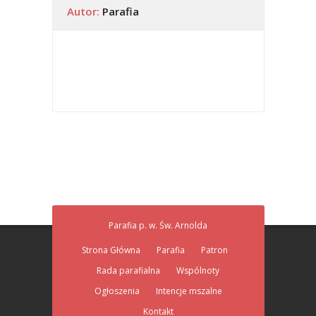
Autor:
Parafia
Parafia p. w. Św. Arnolda
Strona Główna
Parafia
Patron
Rada parafialna
Wspólnoty
Ogłoszenia
Intencje mszalne
Kontakt