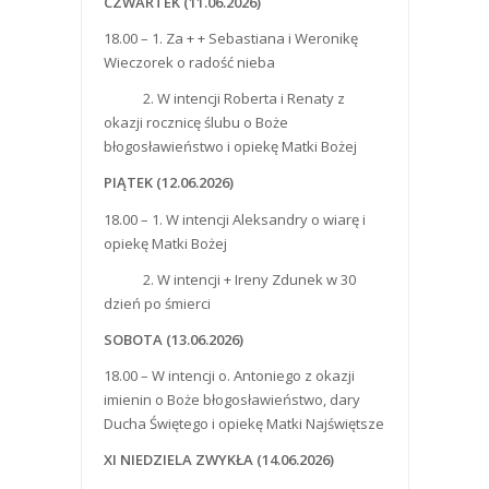
CZWARTEK (11.06.2026)
18.00 – 1. Za + + Sebastiana i Weronikę
Wieczorek o radość nieba
2. W intencji Roberta i Renaty z
okazji rocznicę ślubu o Boże
błogosławieństwo i opiekę Matki Bożej
PIĄTEK (12.06.2026)
18.00 – 1. W intencji Aleksandry o wiarę i
opiekę Matki Bożej
2. W intencji + Ireny Zdunek w 30
dzień po śmierci
SOBOTA (13.06.2026)
18.00 – W intencji o. Antoniego z okazji
imienin o Boże błogosławieństwo, dary
Ducha Świętego i opiekę Matki Najświętsze
XI NIEDZIELA ZWYKŁA (14.06.2026)