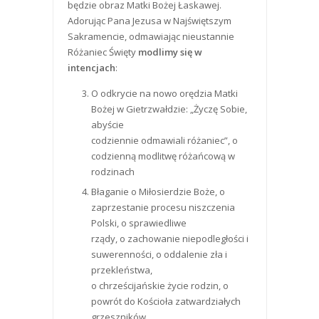
będzie obraz Matki Bożej Łaskawej.
Adorując Pana Jezusa w Najświętszym
Sakramencie, odmawiając nieustannie
Różaniec Święty
modlimy się w
intencjach
:
O odkrycie na nowo orędzia Matki
Bożej w Gietrzwałdzie: „Życzę Sobie,
abyście
codziennie odmawiali różaniec”, o
codzienną modlitwę różańcową w
rodzinach
Błaganie o Miłosierdzie Boże, o
zaprzestanie procesu niszczenia
Polski, o sprawiedliwe
rządy, o zachowanie niepodległości i
suwerenności, o oddalenie zła i
przekleństwa,
o chrześcijańskie życie rodzin, o
powrót do Kościoła zatwardziałych
grzeszników