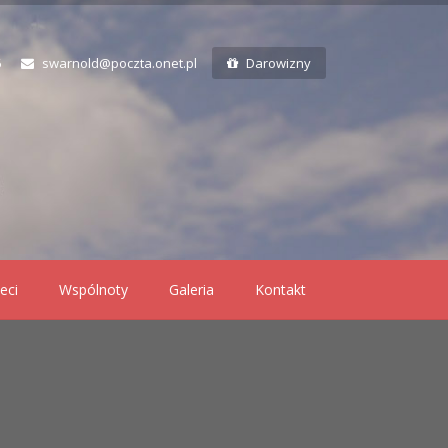
6
swarnold@poczta.onet.pl
Darowizny
eci
Wspólnoty
Galeria
Kontakt