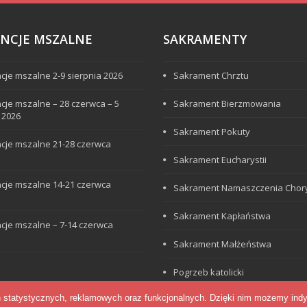
ENCJE MSZALNE
SAKRAMENTY
ncje mszalne 2-9 sierpnia 2026
Sakrament Chrztu
ncje mszalne – 28 czerwca – 5
Sakrament Bierzmowania
a 2026
Sakrament Pokuty
ncje mszalne 21-28 czerwca
Sakrament Eucharystii
ncje mszalne 14-21 czerwca
Sakrament Namaszczenia Chor
Sakrament Kapłaństwa
ncje mszalne – 7-14 czerwca
Sakrament Małżeństwa
Pogrzeb katolicki
h statystycznych, reklamowych oraz funkcjonalnych. Dzięki nim możemy indy