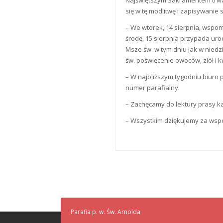
się w tę modlitwę i zapisywanie s
– We wtorek, 14 sierpnia, wspom
środę, 15 sierpnia przypada uro
Msze św. w tym dniu jak w niedzi
św. poświęcenie owoców, ziół i k
– W najbliższym tygodniu biuro
numer parafialny.
– Zachęcamy do lektury prasy kat
– Wszystkim dziękujemy za wspó
Parafia p. w. Św. Arnolda