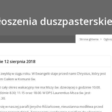
oszenia duszpasterskie
Strona główna
Ogłos
e 12 sierpnia 2018
zwykłą w ciągu roku. W Ewangelii staje przed nami Chrystus, który jest
m Ciałem w Komunii św.
ez cały okres wakacyjny nie ma Mszy św. dziecięcej o godzinie 10.00.
zinie 8.30; 11.15 oraz 18.00. W DPS Laurentius Msza św. jest
.30.
 się w naszej parafii Jerycho Różańcowe, nieustanna modlitwa przed
jąca przez tydzień. Zapraszamy serdecznie parafian do włączenia