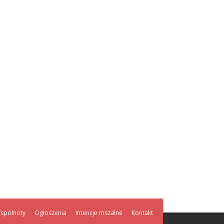
spólnoty
Ogłoszenia
Intencje mszalne
Kontakt