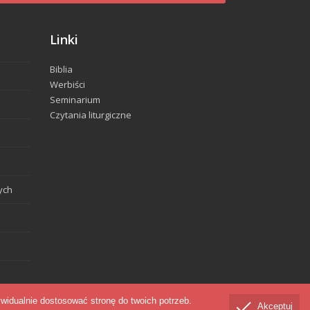
Linki
Biblia
Werbiści
Seminarium
Czytania liturgiczne
ych
widualnie dostosować stronę do twoich potrzeb.
Akceptuj