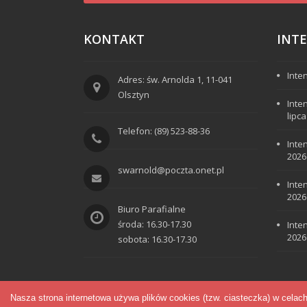
KONTAKT
INT
Inte
Adres: św. Arnolda 1, 11-041
Olsztyn
Inte
lipc
Telefon: (89) 523-88-36
Inte
2026
swarnold@poczta.onet.pl
Inte
2026
Biuro Parafialne
środa: 16.30-17.30
Inte
2026
sobota: 16.30-17.30
Nasza strona internetowa używa plików cookies (tzw. ciasteczka) w celac