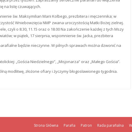
ię na listę czuwających.
nienie św. Maksymilian Marii Kolbego, prezbitera i męczennika; w
czystość Wniebowzięcia NMP zwana uroczystością Matki Bożej zielnej.
ele, czyli o 8.30, 11.15 oraz o 18.00 Na zakończenie każdej z tych Mszy
wiatów; w piątek, 17 sierpnia, wspomnienie św. Jacka, prezbitera
 parafialne będzie nieczynne. W pilnych sprawach można dzwonić na
olickiej: „Gościa Niedzielnego”, „Misjonarza” oraz „Małego Gościa”.
lną modlitwę, złożone ofiary i życzymy błogosławionego tygodnia.
Strona Główna
Parafia
Patron
Rada parafialna
W