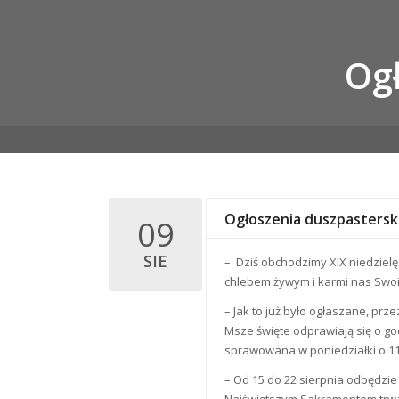
Ogł
Ogłoszenia duszpasterski
09
SIE
– Dziś obchodzimy XIX niedzielę 
chlebem żywym i karmi nas Swoi
– Jak to już było ogłaszane, prz
Msze święte odprawiają się o god
sprawowana w poniedziałki o 11
– Od 15 do 22 sierpnia odbędzie
Najświętszym Sakramentem trwa