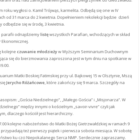
m roku wygłosi o. Kamil Trójwąs, karmelita. Odbędą się one w IV
ach od 31 marca do 2 kwietnia. Dopełnieniem rekolekcji będzie dzień
y odbędzie się w środę, 3 kwietnia.
j parafii odnajdziemy
listę
wszystkich Parafian, wchodzących w skład
y Ekonomicznej.
ę kolejne
czuwanie młodzieży
w Wyższym Seminarium Duchownym
ąca się do bierzmowania zaproszona jest w tym dniu na spotkanie w
19.00.
uarium Matki Boskiej Fatimskiej przy ul. Bajkowej 15 w Olsztynie, Mszą
 się
Jerycho Różańcowe
, które zakończy się 9 marca. Szczegóły na
zasopism: „Gościa Niedzielnego”, „Małego Gościa” i „Misjonarza”. W
ielnego” między innymi o kościelnym „savoir-vivre” czyli jak
ym, dlaczego kościół jest hierarchiczny.
17.00 kolejne nabożeństwo do Matki Bożej Gietrzwałdzkiej w ramach 9
 przypadają też pierwszy piątek i pierwsza sobota miesiąca. W sobotę
eństwo ku czci Niepokalanego Serca NMP. Serdecznie zapraszamy.