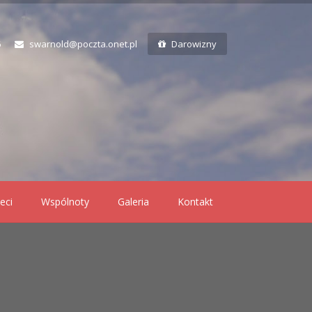
6
swarnold@poczta.onet.pl
Darowizny
eci
Wspólnoty
Galeria
Kontakt