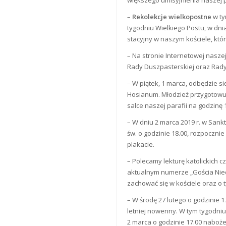
–
Rekolekcje wielkopostne
w ty
tygodniu Wielkiego Postu, w dni
stacyjny w naszym kościele, któr
– Na stronie Internetowej nasze
Rady Duszpasterskiej oraz Rad
– W piątek, 1 marca, odbędzie si
Hosianum. Młodzież przygotowuj
salce naszej parafii na godzinę 
– W dniu 2 marca 2019 r. w Sankt
św. o godzinie 18.00, rozpocznie
plakacie.
– Polecamy lekturę katolickich c
aktualnym numerze „Gościa Niedz
zachować się w kościele oraz o t
– W środę 27 lutego o godzinie 
letniej nowenny. W tym tygodniu
2 marca o godzinie 17.00 naboż