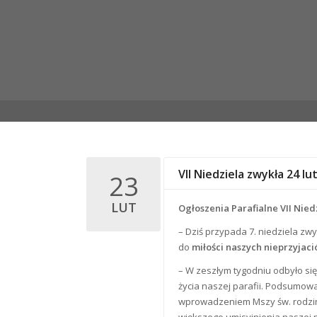
VII Niedziela zwykła 24 l
23
LUT
Ogłoszenia Parafialne VII Niedz
– Dziś przypada 7. niedziela zw
do
miłości naszych nieprzyjaci
– W zeszłym tygodniu odbyło si
życia naszej parafii. Podsumow
wprowadzeniem Mszy św. rodzinn
większego umisyjnienia naszej p