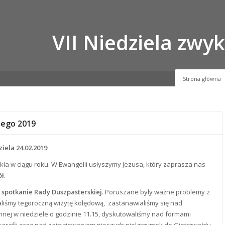
VII Niedziela zwy
Strona główna
utego 2019
iela 24.02.2019
ykła w ciągu roku. W Ewangelii usłyszymy Jezusa, który zaprasza nas
ół
.
ę
spotkanie Rady Duszpasterskiej
. Poruszane były ważne problemy z
aliśmy tegoroczną wizytę kolędową, zastanawialiśmy się nad
ej w niedziele o godzinie 11.15, dyskutowaliśmy nad formami
arafii oraz nad zainicjowaniem pieszych pielgrzymek do Gietrzwałdu.