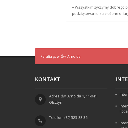
– Wszystkim życzymy dobrego prz
podziękowanie za złożone ofiar
Parafia p. w. Św. Arnolda
KONTAKT
INT
Inte
Adres: św. Arnolda 1, 11-041
Olsztyn
Inte
lipc
Telefon: (89) 523-88-36
Inte