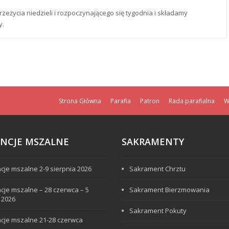
eżycia niedzieli i rozpoczynającego się tygodnia i składamy
y.
Strona Główna
Parafia
Patron
Rada parafialna
W
ENCJE MSZALNE
SAKRAMENTY
ncje mszalne 2-9 sierpnia 2026
Sakrament Chrztu
ncje mszalne – 28 czerwca – 5
Sakrament Bierzmowania
a 2026
Sakrament Pokuty
ncje mszalne 21-28 czerwca