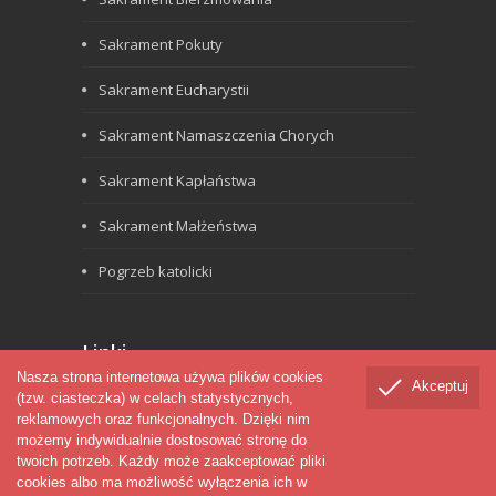
Sakrament Pokuty
Sakrament Eucharystii
Sakrament Namaszczenia Chorych
Sakrament Kapłaństwa
Sakrament Małżeństwa
Pogrzeb katolicki
Linki
Nasza strona internetowa używa plików cookies
Akceptuj
(tzw. ciasteczka) w celach statystycznych,
Biblia
reklamowych oraz funkcjonalnych. Dzięki nim
Werbiści
możemy indywidualnie dostosować stronę do
Seminarium
twoich potrzeb. Każdy może zaakceptować pliki
Czytania liturgiczne
cookies albo ma możliwość wyłączenia ich w