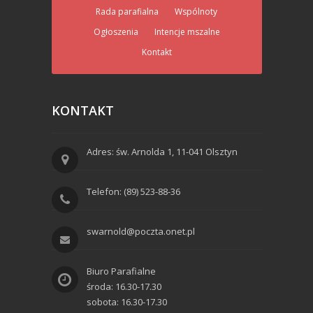
Rada parafialna
Wspólnoty
Ogłoszenia
Intencje mszalne
Kontakt
KONTAKT
Adres: św. Arnolda 1, 11-041 Olsztyn
Telefon: (89) 523-88-36
swarnold@poczta.onet.pl
Biuro Parafialne
środa: 16.30-17.30
sobota: 16.30-17.30