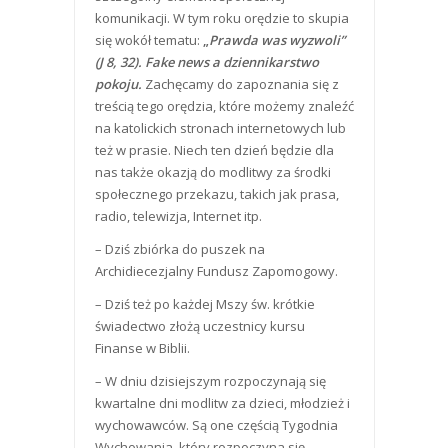
komunikacji. W tym roku orędzie to skupia
się wokół tematu:
„
Prawda was wyzwoli”
(J 8, 32). Fake news a dziennikarstwo
pokoju.
Zachęcamy do zapoznania się z
treścią tego orędzia, które możemy znaleźć
na katolickich stronach internetowych lub
też w prasie. Niech ten dzień będzie dla
nas także okazją do modlitwy za środki
społecznego przekazu, takich jak prasa,
radio, telewizja, Internet itp.
– Dziś zbiórka do puszek na
Archidiecezjalny Fundusz Zapomogowy.
– Dziś też po każdej Mszy św. krótkie
świadectwo złożą uczestnicy kursu
Finanse w Biblii.
– W dniu dzisiejszym rozpoczynają się
kwartalne dni modlitw za dzieci, młodzież i
wychowawców. Są one częścią Tygodnia
Wychowania, który rozpoczyna się