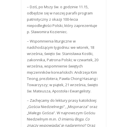
– Dziś, po Mszy św. o godzinie 11.15,
odbędzie się w naszej parafii program
patriotyczny z okazji 100-lecia
niepodległości Polski, który zaprezentuje
p. Sławomira Kozieniec.
– Wspomnienia liturgiczne w
nadchodzącym tygodniu: we wtorek, 18
września, święto św. Stanisława Kostki,
zakonnika, Patrona Polski; w czwartek, 20
września, wspomnienie świętych
męczenników koreańskich: Andrzeja Kim
Teong, prezbitera, Pawła Chong Hasang i
Towarzyszy; w piątek, 21 września, święto
św. Mateusza, Apostoła i Ewangelisty.
– Zachęcamy do lektury prasy katolickiej:
„Gościa Niedzielnego”, „Misjonarza” oraz
„Małego Gościa”. W najnowszym Gościu
Niedzielnym m.in.
O imieniu Boga. Co
znaczy wypowiadać je nadaremno
? Oraz