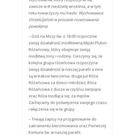
zawsze w III niedzielę września, a w tym
roku towarzyszy mu hasło:
Wychowawca
chrześcijański w procesie rozeznawania
powołania
.
– Dziś na Mszy św. o 18.00 rozpocznie
swoją działalność modlitewną Męski Pluton
Różańcowy, który obejmuje swoją
modlitwą żony i rodziny. Cieszymy się, że
kolejna grupa różańcowa rozpoczyna
swoją działalność w naszej parafii a inne
są w trakcie tworzenia: druga już Róża
Różańcowa za dzieci i młodzież, Róża
Różańcowa z dusze w czyśćcu cierpiące
oraz Róża modląca się za mężów.
Zachęcamy do poświęcenia swojego czasu
i włączenia się w te grupy.
– Trwają zapisy na przygotowanie do
sakramentu bierzmowania oraz Pierwszej
Komunii św. w naszej parafii.